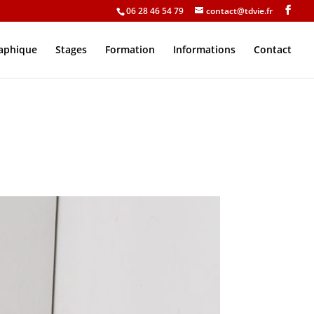
06 28 46 54 79
contact@tdvie.fr
raphique
Stages
Formation
Informations
Contact