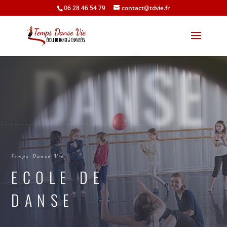
06 28 46 54 79
contact@tdvie.fr
DANSE
Temps Danse Vie
ECOLE DE
DANSE