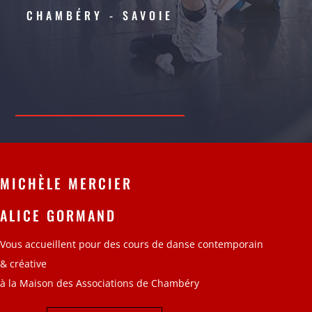
CHAMBÉRY - SAVOIE
MICHÈLE MERCIER
ALICE GORMAND
Vous accueillent pour des cours de danse
contemporain
&
créative
à la Maison des Associations de
Chambéry