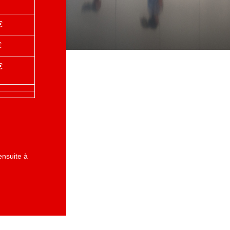
€
€
€
ensuite à