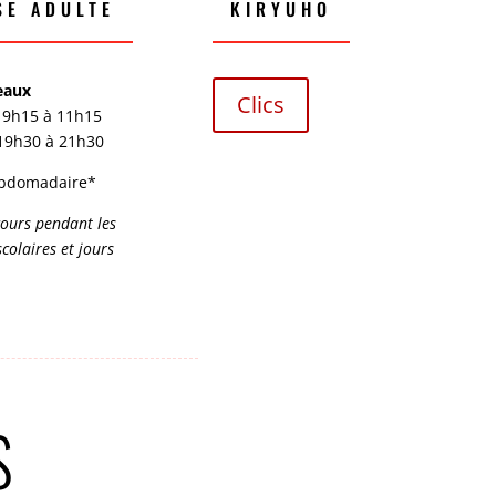
SE ADULTE
KIRYUHO
veaux
Clics
 9h15 à 11h15
 19h30 à 21h30
bdomadaire*
cours pendant les
colaires et jours
S