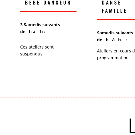
BÉBÉ DANSEUR
DANSE
FAMILLE
3 Samedis suivants
de h à h :
Samedis suivan
de h à h :
Ces ateliers sont
Ateliers en cours 
suspendus
programmation