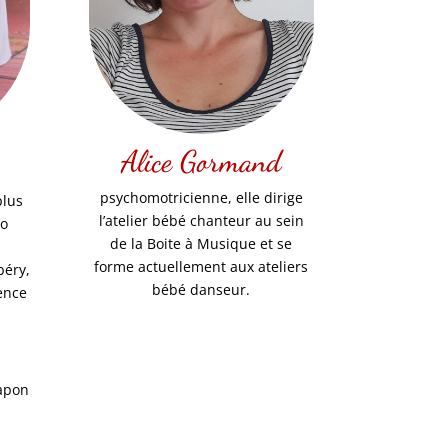
Alice Gormand
psychomotricienne, elle dirige
plus
l’atelier bébé chanteur au sein
jo
de la Boite à Musique et se
forme actuellement aux ateliers
béry,
bébé danseur.
vence
Japon