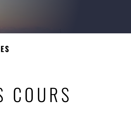
UES
S COURS