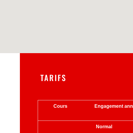
TARIFS
Cours
E
ngag
ement
a
n
Normal