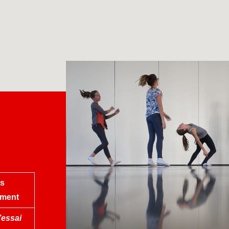
s
ment
’essai