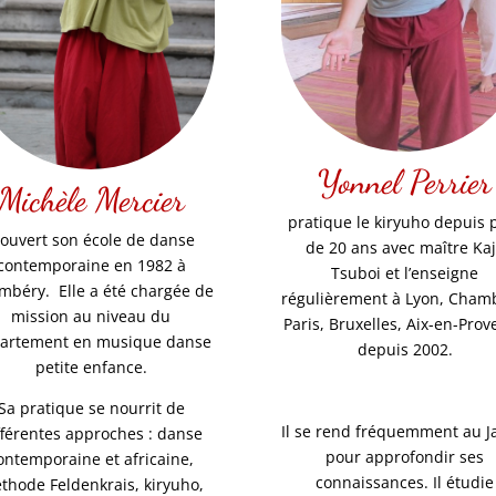
Yonnel Perrier
Michèle Mercier
pratique le kiryuho depuis 
 ouvert son école de danse
de 20 ans avec maître Ka
contemporaine en 1982 à
Tsuboi et l’enseigne
mbéry. Elle a été chargée de
régulièrement à Lyon, Cham
mission au niveau du
Paris, Bruxelles, Aix-en-Pro
artement en musique danse
depuis 2002.
petite enfance.
Sa pratique se nourrit de
Il se rend fréquemment au 
fférentes approches : danse
pour approfondir ses
ontemporaine et africaine,
connaissances. Il étudie
thode Feldenkrais, kiryuho,