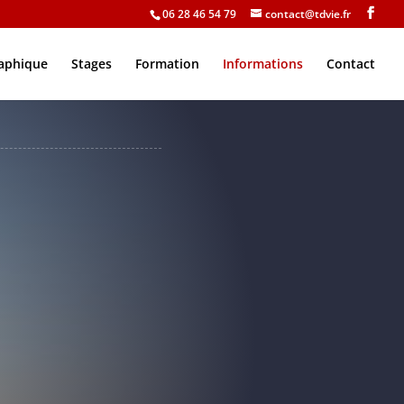
06 28 46 54 79
contact@tdvie.fr
raphique
Stages
Formation
Informations
Contact