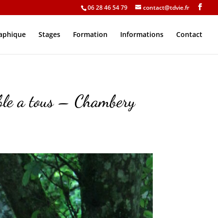
06 28 46 54 79
contact@tdvie.fr
raphique
Stages
Formation
Informations
Contact
ble a tous – Chambery