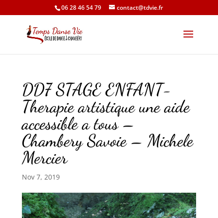
06 28 46 54 79
contact@tdvie.fr
DD7 STAGE ENFANT-
Therapie artistique une aide
accessible a tous –
Chambery Savoie – Michele
Mercier
Nov 7, 2019